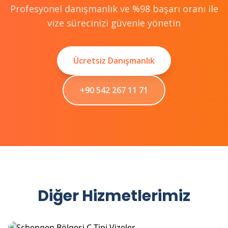
Profesyonel danışmanlık ve %98 başarı oranı ile
vize sürecinizi güvenle yönetin
Ücretsiz Danışmanlık
+90 542 267 11 71
Diğer Hizmetlerimiz