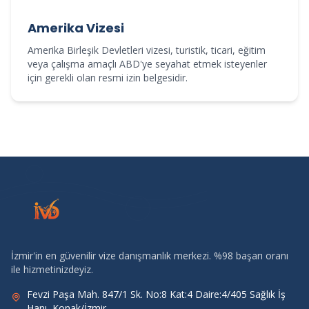
Amerika Vizesi
Amerika Birleşik Devletleri vizesi, turistik, ticari, eğitim
veya çalışma amaçlı ABD'ye seyahat etmek isteyenler
için gerekli olan resmi izin belgesidir.
İzmir'in en güvenilir vize danışmanlık merkezi. %98 başarı oranı
ile hizmetinizdeyiz.
Fevzi Paşa Mah. 847/1 Sk. No:8 Kat:4 Daire:4/405 Sağlık İş
Hanı, Konak/İzmir