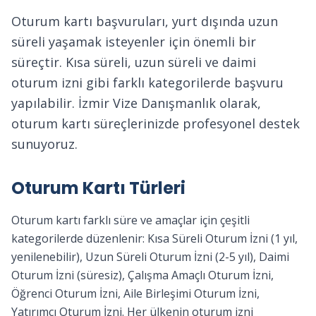
Oturum kartı başvuruları, yurt dışında uzun
Oturum kartı, yabancı ülkelerde yasal
süreli yaşamak isteyenler için önemli bir
olarak ikamet etmek, çalışmak veya eğitim
süreçtir. Kısa süreli, uzun süreli ve daimi
görmek isteyenler için düzenlenen resmi
oturum izni gibi farklı kategorilerde başvuru
ikamet izni belgesidir.
yapılabilir. İzmir Vize Danışmanlık olarak,
oturum kartı süreçlerinizde profesyonel destek
sunuyoruz.
Oturum Kartı Türleri
Oturum kartı farklı süre ve amaçlar için çeşitli
kategorilerde düzenlenir: Kısa Süreli Oturum İzni (1 yıl,
yenilenebilir), Uzun Süreli Oturum İzni (2-5 yıl), Daimi
Oturum İzni (süresiz), Çalışma Amaçlı Oturum İzni,
Öğrenci Oturum İzni, Aile Birleşimi Oturum İzni,
Yatırımcı Oturum İzni. Her ülkenin oturum izni